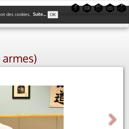
ation des cookies.
Suite...
OK
x armes)