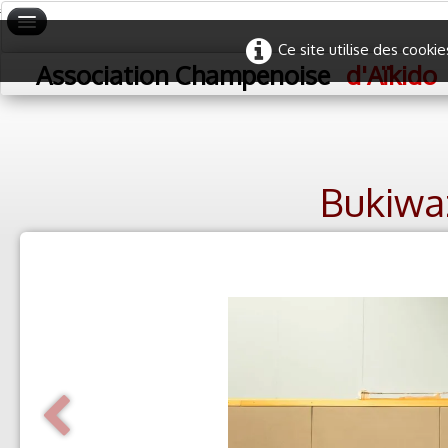
#
#
Ce site utilise des cooki
Accueil
Association Champenoise
d'Aïkido
Les stages
Plan du site
Bukiwaz