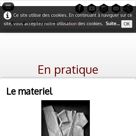
#
#
Ce site utilise des cookies. En continuant à naviguer sur ce
Accueil
Association Champenoise
d'Aïkido
site, vous acceptez notre utilisation des cookies.
Suite...
OK
Les stages
Plan du site
En pratique
Le materiel